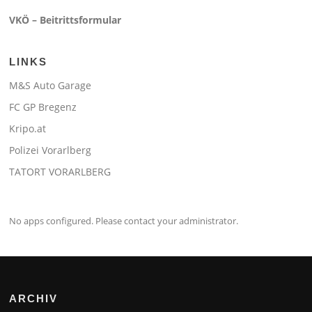
VKÖ – Beitrittsformular
LINKS
M&S Auto Garage
FC GP Bregenz
Kripo.at
Polizei Vorarlberg
TATORT VORARLBERG
No apps configured. Please contact your administrator.
ARCHIV