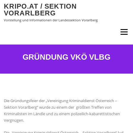
Zum
KRIPO.AT / SEKTION
Inhalt
VORARLBERG
springen
Vorstellung und Informationen der Landessektion Vorarlberg
Menü
GRÜNDUNG VKÖ VLBG
Die Gründungsfeier der „Vereinigung Kriminaldienst Österreich –
Sektion Vorarlberg“ wurde zu einem der größten Treffen von
Kriminalisten im Ländle und zu einem polizeilich-kabarettistischen
Vergnügen.
Die „Vereinigung Kriminaldienst Österreich – Sektion Vorarlberg“ lud