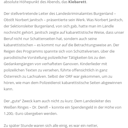
absolute Höhepunkt des Abends, das
Kiebarett
.
Der stellvertretende Leiter des Landeskriminalamtes Burgenland –
Obstlt Norbert Janitsch – präsentierte sein Werk. Was Norbert Janitsch,
der Sektionsleiter Burgenland, von sich gab, hatte man im Ländle
nochnicht gehört. Janitsch zeigte auf kabarettistische Weise, dass unser
Beruf nicht nur Schattenseiten hat, sondern auch seine
kabarettistischen – es kommt nur auf die Betrachtungsweise an. Der
Reigen des Programms spannte sich von Schüttelversen, über die
parodistische Vorstellung polizeilicher Tätigkeiten bis zu den
Gedankengängen von verhafteten Ganoven. Kinderlieder mit
polizeilichen Texten zu versehen, führte offensichtlich in ganz
Österreich zu Lachsalven. Selbst der ORF war gekommen, um zu
hören, wie man dem Polizeidienst kabarettistische Seiten abgewinnen
kann.
Der „gute“ Zweck kam auch nicht zu kurz. Dem Landesleiter des
Weißen Ringes – Dr. Denifl – konnte ein Spendengeld in der Höhe von
1.200,- Euro übergeben werden.
Zu später Stunde waren sich alle einig, es war ein netter,