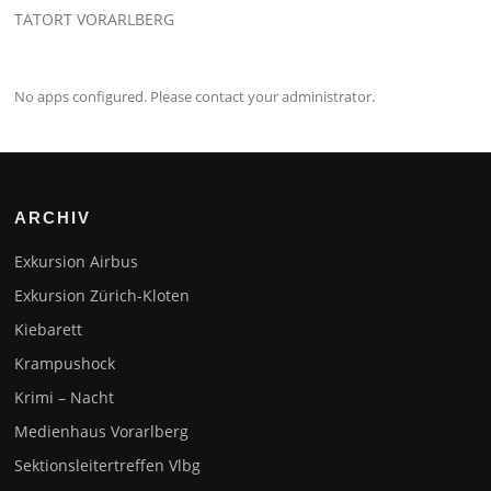
TATORT VORARLBERG
No apps configured. Please contact your administrator.
ARCHIV
Exkursion Airbus
Exkursion Zürich-Kloten
Kiebarett
Krampushock
Krimi – Nacht
Medienhaus Vorarlberg
Sektionsleitertreffen Vlbg